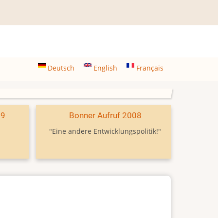
Deutsch
English
Français
09
Bonner Aufruf 2008
"Eine andere Entwicklungspolitik!"