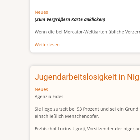
Neues
(Zum Vergrößern
Karte
anklicken)
Wenn die bei Mercator-Weltkarten übliche Verzerrun
Weiterlesen
über
Afrikas
wahre
Größe
Jugendarbeitslosigkeit in Ni
Neues
Agenzia Fides
Sie liege zurzeit bei 53 Prozent und sei ein Gr
einschließlich Menschenopfer.
Erzbischof Lucius Ugorji, Vorsitzender der nigeri