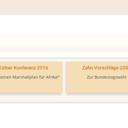
Kölner Konferenz 2016
Zehn Vorschläge 20
keinen Marshallplan für Afrika!"
Zur Bundestagswahl