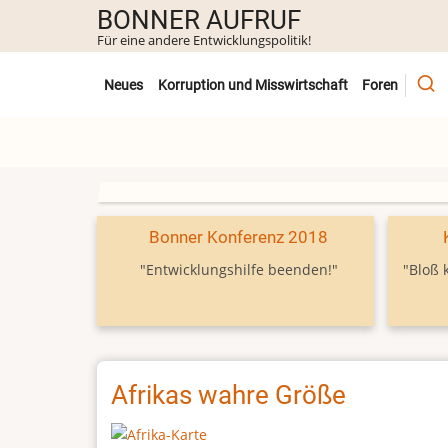
Direkt
BONNER AUFRUF
zum
Für eine andere Entwicklungspolitik!
Inhalt
Untermenü
Neues
Korruption und Misswirtschaft
Foren
Bonner Konferenz 2018
"Entwicklungshilfe beenden!"
"Bloß 
Afrikas wahre Größe