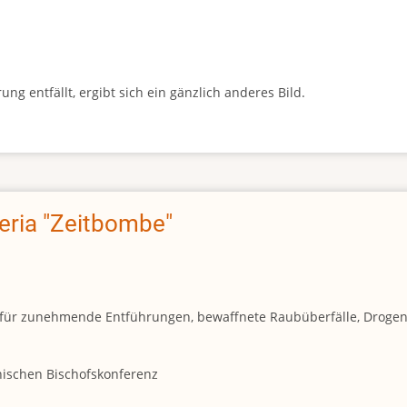
g entfällt, ergibt sich ein gänzlich anderes Bild.
geria "Zeitbombe"
und für zunehmende Entführungen, bewaffnete Raubüberfälle, Droge
anischen Bischofskonferenz