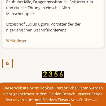
Raubüberfälle, Drogenmissbrauch, Sektierertum
und rituelle Tötungen einschließlich
Menschenopfer.
Erzbischof Lucius Ugorji, Vorsitzender der
nigerianischen Bischofskonferenz
Weiterlesen
über
Jugendarbeitslosigkeit
in
Nigeria
"Zeitbombe"
Diese Website nutzt Cookies. Persönliche Daten werden
© 2026 Bonner Aufruf. Alle Rechte vorbehalten.
nicht gespeichert. Indem Sie den Besuch unserer Seiten
fortsetzen, stimmen Sie dem Einsatz von Cookies zu.
Footer
Impressum
Kontakt
Intern