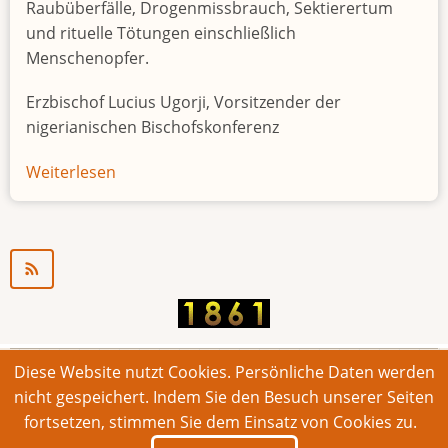
Raubüberfälle, Drogenmissbrauch, Sektierertum
und rituelle Tötungen einschließlich
Menschenopfer.
Erzbischof Lucius Ugorji, Vorsitzender der
nigerianischen Bischofskonferenz
Weiterlesen
über
Jugendarbeitslosigkeit
in
Nigeria
"Zeitbombe"
Diese Website nutzt Cookies. Persönliche Daten werden
© 2026 Bonner Aufruf. Alle Rechte vorbehalten.
nicht gespeichert. Indem Sie den Besuch unserer Seiten
fortsetzen, stimmen Sie dem Einsatz von Cookies zu.
Footer
Impressum
Kontakt
Intern