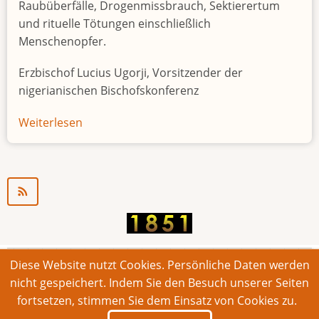
Raubüberfälle, Drogenmissbrauch, Sektierertum
und rituelle Tötungen einschließlich
Menschenopfer.
Erzbischof Lucius Ugorji, Vorsitzender der
nigerianischen Bischofskonferenz
Weiterlesen
über
Jugendarbeitslosigkeit
in
Nigeria
"Zeitbombe"
Diese Website nutzt Cookies. Persönliche Daten werden
© 2026 Bonner Aufruf. Alle Rechte vorbehalten.
nicht gespeichert. Indem Sie den Besuch unserer Seiten
fortsetzen, stimmen Sie dem Einsatz von Cookies zu.
Footer
Impressum
Kontakt
Intern