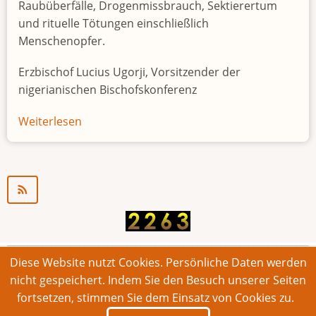
Raubüberfälle, Drogenmissbrauch, Sektierertum
und rituelle Tötungen einschließlich
Menschenopfer.
Erzbischof Lucius Ugorji, Vorsitzender der
nigerianischen Bischofskonferenz
Weiterlesen
über
Jugendarbeitslosigkeit
in
Nigeria
"Zeitbombe"
Diese Website nutzt Cookies. Persönliche Daten werden
© 2026 Bonner Aufruf. Alle Rechte vorbehalten.
nicht gespeichert. Indem Sie den Besuch unserer Seiten
fortsetzen, stimmen Sie dem Einsatz von Cookies zu.
Footer
Impressum
Kontakt
Intern