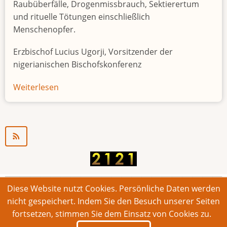
Raubüberfälle, Drogenmissbrauch, Sektierertum
und rituelle Tötungen einschließlich
Menschenopfer.
Erzbischof Lucius Ugorji, Vorsitzender der
nigerianischen Bischofskonferenz
Weiterlesen
über
Jugendarbeitslosigkeit
in
Nigeria
"Zeitbombe"
Diese Website nutzt Cookies. Persönliche Daten werden
© 2026 Bonner Aufruf. Alle Rechte vorbehalten.
nicht gespeichert. Indem Sie den Besuch unserer Seiten
fortsetzen, stimmen Sie dem Einsatz von Cookies zu.
Footer
Impressum
Kontakt
Intern