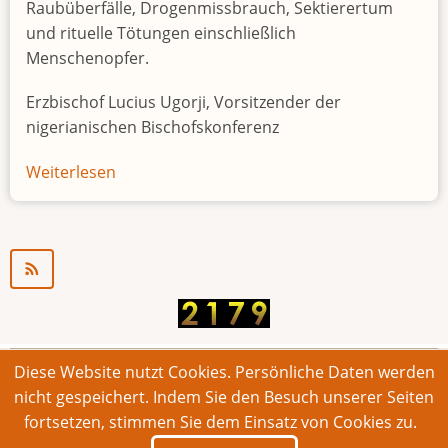
Raubüberfälle, Drogenmissbrauch, Sektierertum
und rituelle Tötungen einschließlich
Menschenopfer.
Erzbischof Lucius Ugorji, Vorsitzender der
nigerianischen Bischofskonferenz
Weiterlesen
über
Jugendarbeitslosigkeit
in
Nigeria
"Zeitbombe"
Diese Website nutzt Cookies. Persönliche Daten werden
© 2026 Bonner Aufruf. Alle Rechte vorbehalten.
nicht gespeichert. Indem Sie den Besuch unserer Seiten
fortsetzen, stimmen Sie dem Einsatz von Cookies zu.
Footer
Impressum
Kontakt
Intern