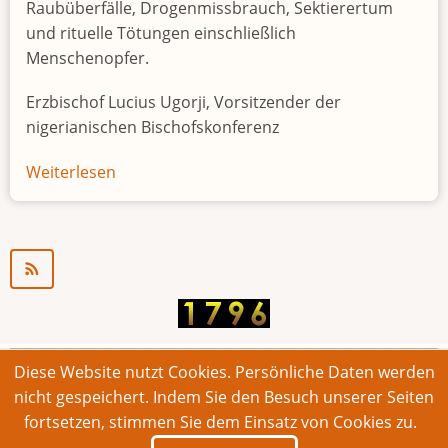
Raubüberfälle, Drogenmissbrauch, Sektierertum
und rituelle Tötungen einschließlich
Menschenopfer.
Erzbischof Lucius Ugorji, Vorsitzender der
nigerianischen Bischofskonferenz
Weiterlesen
über
Jugendarbeitslosigkeit
in
Nigeria
"Zeitbombe"
Diese Website nutzt Cookies. Persönliche Daten werden
© 2026 Bonner Aufruf. Alle Rechte vorbehalten.
nicht gespeichert. Indem Sie den Besuch unserer Seiten
fortsetzen, stimmen Sie dem Einsatz von Cookies zu.
Footer
Impressum
Kontakt
Intern