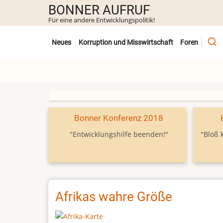
Direkt
BONNER AUFRUF
zum
Für eine andere Entwicklungspolitik!
Inhalt
Untermenü
Neues
Korruption und Misswirtschaft
Foren
Bonner Konferenz 2018
"Entwicklungshilfe beenden!"
"Bloß 
Afrikas wahre Größe