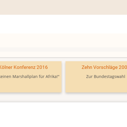
Kölner Konferenz 2016
Zehn Vorschläge 20
keinen Marshallplan für Afrika!"
Zur Bundestagswahl