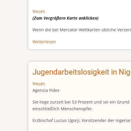
Neues
(Zum Vergrößern
Karte
anklicken)
Wenn die bei Mercator-Weltkarten übliche Verzerrun
Weiterlesen
über
Afrikas
wahre
Größe
Jugendarbeitslosigkeit in Ni
Neues
Agenzia Fides
Sie liege zurzeit bei 53 Prozent und sei ein Gr
einschließlich Menschenopfer.
Erzbischof Lucius Ugorji, Vorsitzender der nigeri