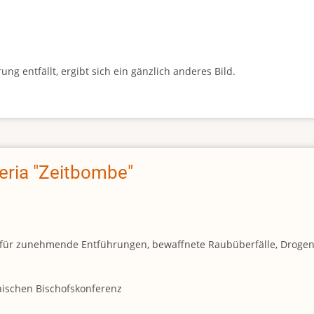
g entfällt, ergibt sich ein gänzlich anderes Bild.
geria "Zeitbombe"
und für zunehmende Entführungen, bewaffnete Raubüberfälle, Droge
anischen Bischofskonferenz