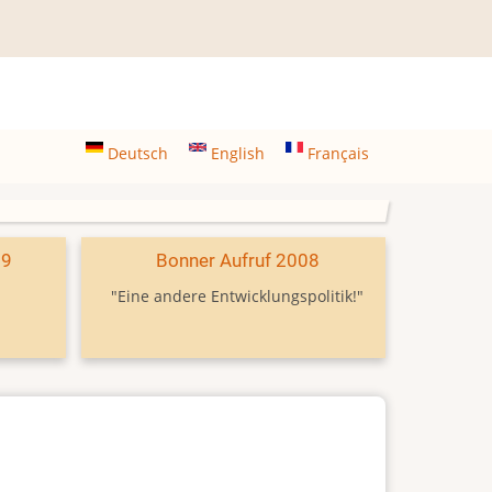
Deutsch
English
Français
09
Bonner Aufruf 2008
"Eine andere Entwicklungspolitik!"