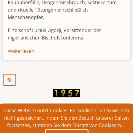
Raubüberfälle, Drogenmissbrauch, Sektierertum
und rituelle Tötungen einschließlich
Menschenopfer.
Erzbischof Lucius Ugorji, Vorsitzender der
nigerianischen Bischofskonferenz
Weiterlesen
über
Jugendarbeitslosigkeit
in
Nigeria
"Zeitbombe"
Diese Website nutzt Cookies. Persönliche Daten werden
© 2026 Bonner Aufruf. Alle Rechte vorbehalten.
nicht gespeichert. Indem Sie den Besuch unserer Seiten
fortsetzen, stimmen Sie dem Einsatz von Cookies zu.
Footer
Impressum
Kontakt
Intern