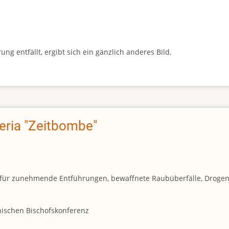
g entfällt, ergibt sich ein gänzlich anderes Bild.
geria "Zeitbombe"
und für zunehmende Entführungen, bewaffnete Raubüberfälle, Droge
anischen Bischofskonferenz