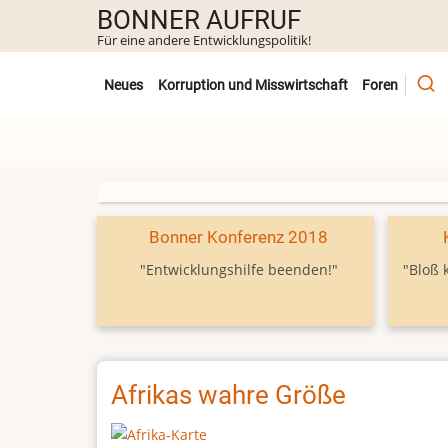
Direkt
BONNER AUFRUF
zum
Für eine andere Entwicklungspolitik!
Inhalt
Untermenü
Neues
Korruption und Misswirtschaft
Foren
Bonner Konferenz 2018
"Entwicklungshilfe beenden!"
"Bloß 
Afrikas wahre Größe