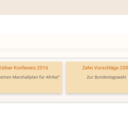
Kölner Konferenz 2016
Zehn Vorschläge 20
keinen Marshallplan für Afrika!"
Zur Bundestagswahl