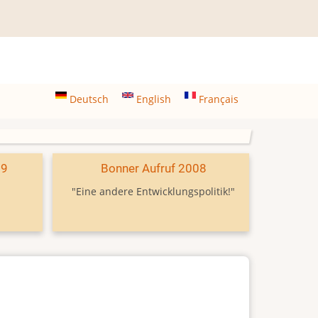
Deutsch
English
Français
09
Bonner Aufruf 2008
"Eine andere Entwicklungspolitik!"