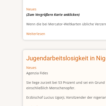
Neues
(Zum Vergrößern
Karte
anklicken)
Wenn die bei Mercator-Weltkarten übliche Verzerrun
Weiterlesen
über
Afrikas
wahre
Größe
Jugendarbeitslosigkeit in Ni
Neues
Agenzia Fides
Sie liege zurzeit bei 53 Prozent und sei ein Gr
einschließlich Menschenopfer.
Erzbischof Lucius Ugorji, Vorsitzender der nigeri