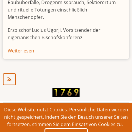
Raubüberfälle, Drogenmissbrauch, Sektierertum
und rituelle Tötungen einschließlich
Menschenopfer.
Erzbischof Lucius Ugorji, Vorsitzender der
nigerianischen Bischofskonferenz
Weiterlesen
über
Jugendarbeitslosigkeit
in
Nigeria
"Zeitbombe"
Diese Website nutzt Cookies. Persönliche Daten werden
© 2026 Bonner Aufruf. Alle Rechte vorbehalten.
nicht gespeichert. Indem Sie den Besuch unserer Seiten
fortsetzen, stimmen Sie dem Einsatz von Cookies zu.
Footer
Impressum
Kontakt
Intern