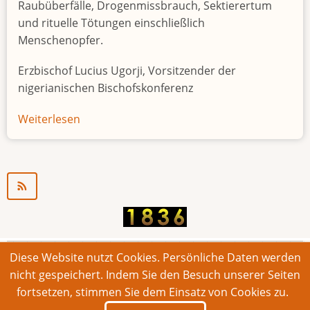
Raubüberfälle, Drogenmissbrauch, Sektierertum
und rituelle Tötungen einschließlich
Menschenopfer.
Erzbischof Lucius Ugorji, Vorsitzender der
nigerianischen Bischofskonferenz
Weiterlesen
über
Jugendarbeitslosigkeit
in
Nigeria
"Zeitbombe"
Diese Website nutzt Cookies. Persönliche Daten werden
© 2026 Bonner Aufruf. Alle Rechte vorbehalten.
nicht gespeichert. Indem Sie den Besuch unserer Seiten
fortsetzen, stimmen Sie dem Einsatz von Cookies zu.
Footer
Impressum
Kontakt
Intern