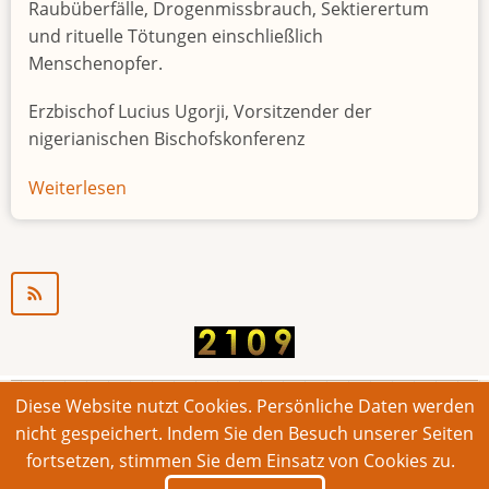
Raubüberfälle, Drogenmissbrauch, Sektierertum
und rituelle Tötungen einschließlich
Menschenopfer.
Erzbischof Lucius Ugorji, Vorsitzender der
nigerianischen Bischofskonferenz
Weiterlesen
über
Jugendarbeitslosigkeit
in
Nigeria
"Zeitbombe"
Diese Website nutzt Cookies. Persönliche Daten werden
© 2026 Bonner Aufruf. Alle Rechte vorbehalten.
nicht gespeichert. Indem Sie den Besuch unserer Seiten
fortsetzen, stimmen Sie dem Einsatz von Cookies zu.
Footer
Impressum
Kontakt
Intern