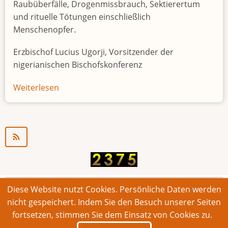
Raubüberfälle, Drogenmissbrauch, Sektierertum
und rituelle Tötungen einschließlich
Menschenopfer.
Erzbischof Lucius Ugorji, Vorsitzender der
nigerianischen Bischofskonferenz
Weiterlesen
über
Jugendarbeitslosigkeit
in
Nigeria
"Zeitbombe"
Diese Website nutzt Cookies. Persönliche Daten werden
© 2026 Bonner Aufruf. Alle Rechte vorbehalten.
nicht gespeichert. Indem Sie den Besuch unserer Seiten
fortsetzen, stimmen Sie dem Einsatz von Cookies zu.
Footer
Impressum
Kontakt
Intern