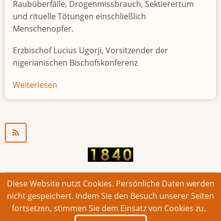
Raubüberfälle, Drogenmissbrauch, Sektierertum
und rituelle Tötungen einschließlich
Menschenopfer.
Erzbischof Lucius Ugorji, Vorsitzender der
nigerianischen Bischofskonferenz
Weiterlesen
über
Jugendarbeitslosigkeit
in
Nigeria
"Zeitbombe"
Diese Website nutzt Cookies. Persönliche Daten werden
© 2026 Bonner Aufruf. Alle Rechte vorbehalten.
nicht gespeichert. Indem Sie den Besuch unserer Seiten
fortsetzen, stimmen Sie dem Einsatz von Cookies zu.
Footer
Impressum
Kontakt
Intern