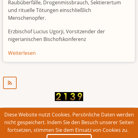
Raubüberfälle, Drogenmissbrauch, Sektierertum
und rituelle Tötungen einschließlich
Menschenopfer.
Erzbischof Lucius Ugorji, Vorsitzender der
nigerianischen Bischofskonferenz
Weiterlesen
über
Jugendarbeitslosigkeit
in
Nigeria
"Zeitbombe"
Diese Website nutzt Cookies. Persönliche Daten werden
© 2026 Bonner Aufruf. Alle Rechte vorbehalten.
nicht gespeichert. Indem Sie den Besuch unserer Seiten
fortsetzen, stimmen Sie dem Einsatz von Cookies zu.
Footer
Impressum
Kontakt
Intern