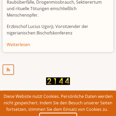
Raubüberfälle, Drogenmissbrauch, Sektierertum
und rituelle Tötungen einschließlich
Menschenopfer.
Erzbischof Lucius Ugorji, Vorsitzender der
nigerianischen Bischofskonferenz
Weiterlesen
über
Jugendarbeitslosigkeit
in
Nigeria
"Zeitbombe"
Diese Website nutzt Cookies. Persönliche Daten werden
© 2026 Bonner Aufruf. Alle Rechte vorbehalten.
nicht gespeichert. Indem Sie den Besuch unserer Seiten
fortsetzen, stimmen Sie dem Einsatz von Cookies zu.
Footer
Impressum
Kontakt
Intern