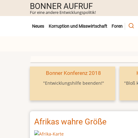
Direkt
BONNER AUFRUF
zum
Für eine andere Entwicklungspolitik!
Inhalt
Untermenü
Neues
Korruption und Misswirtschaft
Foren
Bonner Konferenz 2018
"Entwicklungshilfe beenden!"
"Bloß 
Afrikas wahre Größe