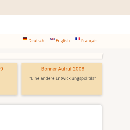
Deutsch
English
Français
09
Bonner Aufruf 2008
"Eine andere Entwicklungspolitik!"