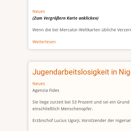
Neues
(Zum Vergrößern
Karte
anklicken)
Wenn die bei Mercator-Weltkarten übliche Verzerrun
Weiterlesen
über
Afrikas
wahre
Größe
Jugendarbeitslosigkeit in Ni
Neues
Agenzia Fides
Sie liege zurzeit bei 53 Prozent und sei ein Gr
einschließlich Menschenopfer.
Erzbischof Lucius Ugorji, Vorsitzender der nigeri