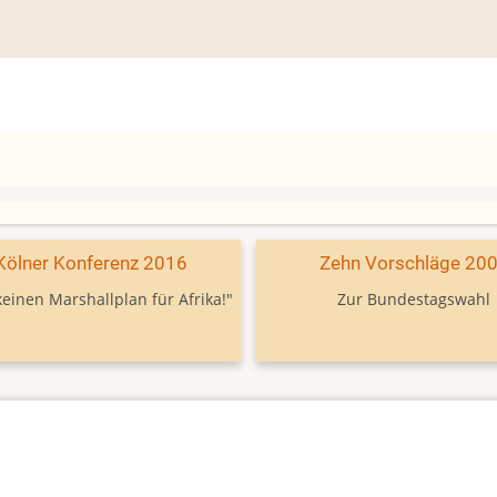
Kölner Konferenz 2016
Zehn Vorschläge 20
keinen Marshallplan für Afrika!"
Zur Bundestagswahl