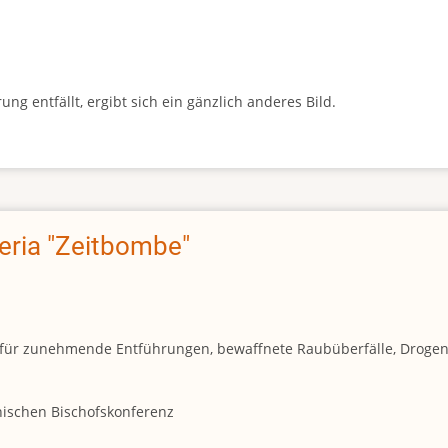
g entfällt, ergibt sich ein gänzlich anderes Bild.
geria "Zeitbombe"
und für zunehmende Entführungen, bewaffnete Raubüberfälle, Droge
anischen Bischofskonferenz