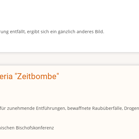
g entfällt, ergibt sich ein gänzlich anderes Bild.
geria "Zeitbombe"
und für zunehmende Entführungen, bewaffnete Raubüberfälle, Droge
anischen Bischofskonferenz