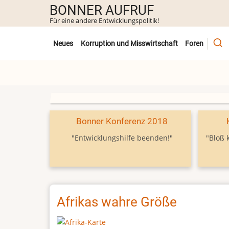
Direkt
BONNER AUFRUF
zum
Für eine andere Entwicklungspolitik!
Inhalt
Untermenü
Neues
Korruption und Misswirtschaft
Foren
Bonner Konferenz 2018
"Entwicklungshilfe beenden!"
"Bloß 
Afrikas wahre Größe