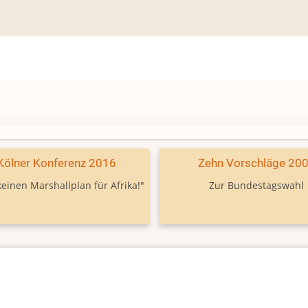
Kölner Konferenz 2016
Zehn Vorschläge 20
keinen Marshallplan für Afrika!"
Zur Bundestagswahl