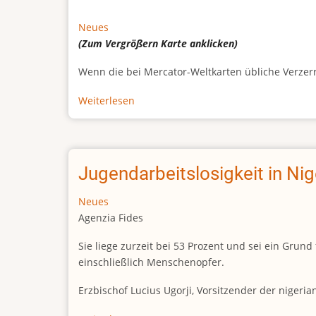
Neues
(Zum Vergrößern
Karte
anklicken)
Wenn die bei Mercator-Weltkarten übliche Verzerrun
Weiterlesen
über
Afrikas
wahre
Größe
Jugendarbeitslosigkeit in Ni
Neues
Agenzia Fides
Sie liege zurzeit bei 53 Prozent und sei ein Gr
einschließlich Menschenopfer.
Erzbischof Lucius Ugorji, Vorsitzender der nigeri