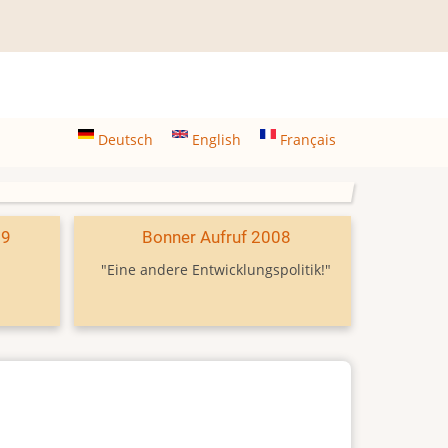
Deutsch
English
Français
09
Bonner Aufruf 2008
"Eine andere Entwicklungspolitik!"