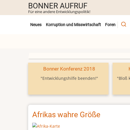
Direkt
BONNER AUFRUF
zum
Für eine andere Entwicklungspolitik!
Inhalt
Untermenü
Neues
Korruption und Misswirtschaft
Foren
Bonner Konferenz 2018
"Entwicklungshilfe beenden!"
"Bloß 
Afrikas wahre Größe