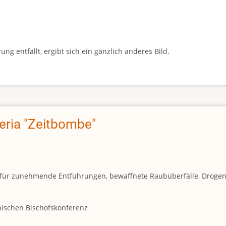
g entfällt, ergibt sich ein gänzlich anderes Bild.
geria "Zeitbombe"
und für zunehmende Entführungen, bewaffnete Raubüberfälle, Droge
anischen Bischofskonferenz