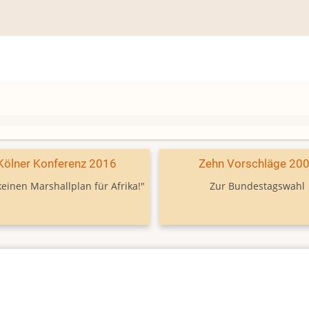
Kölner Konferenz 2016
Zehn Vorschläge 20
keinen Marshallplan für Afrika!"
Zur Bundestagswahl