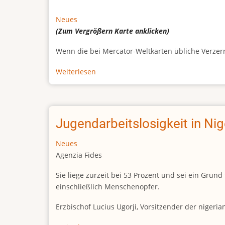
Neues
(Zum Vergrößern
Karte
anklicken)
Wenn die bei Mercator-Weltkarten übliche Verzerrun
Weiterlesen
über
Afrikas
wahre
Größe
Jugendarbeitslosigkeit in Ni
Neues
Agenzia Fides
Sie liege zurzeit bei 53 Prozent und sei ein Gr
einschließlich Menschenopfer.
Erzbischof Lucius Ugorji, Vorsitzender der nigeri