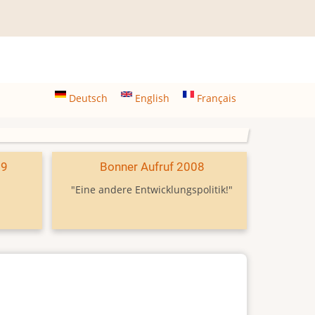
Deutsch
English
Français
09
Bonner Aufruf 2008
"Eine andere Entwicklungspolitik!"