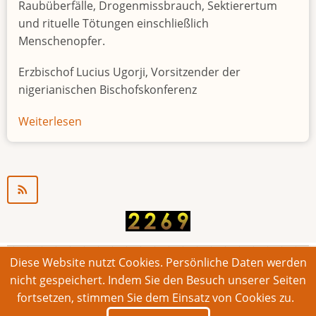
Raubüberfälle, Drogenmissbrauch, Sektierertum
und rituelle Tötungen einschließlich
Menschenopfer.
Erzbischof Lucius Ugorji, Vorsitzender der
nigerianischen Bischofskonferenz
Weiterlesen
über
Jugendarbeitslosigkeit
in
Nigeria
"Zeitbombe"
Diese Website nutzt Cookies. Persönliche Daten werden
© 2026 Bonner Aufruf. Alle Rechte vorbehalten.
nicht gespeichert. Indem Sie den Besuch unserer Seiten
fortsetzen, stimmen Sie dem Einsatz von Cookies zu.
Footer
Impressum
Kontakt
Intern