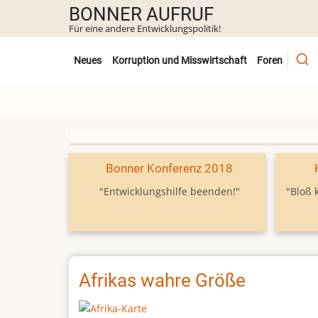
Direkt
BONNER AUFRUF
zum
Für eine andere Entwicklungspolitik!
Inhalt
Untermenü
Neues
Korruption und Misswirtschaft
Foren
Bonner Konferenz 2018
"Entwicklungshilfe beenden!"
"Bloß 
Afrikas wahre Größe