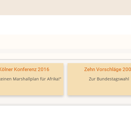
Kölner Konferenz 2016
Zehn Vorschläge 20
keinen Marshallplan für Afrika!"
Zur Bundestagswahl