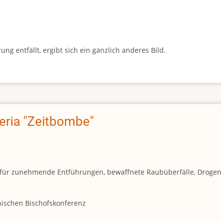
g entfällt, ergibt sich ein gänzlich anderes Bild.
geria "Zeitbombe"
und für zunehmende Entführungen, bewaffnete Raubüberfälle, Droge
anischen Bischofskonferenz