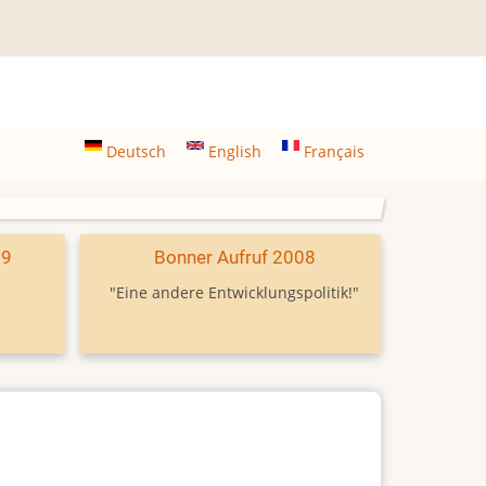
Deutsch
English
Français
09
Bonner Aufruf 2008
"Eine andere Entwicklungspolitik!"