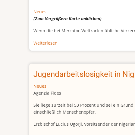
Neues
(Zum Vergrößern
Karte
anklicken)
Wenn die bei Mercator-Weltkarten übliche Verzerrun
Weiterlesen
über
Afrikas
wahre
Größe
Jugendarbeitslosigkeit in Ni
Neues
Agenzia Fides
Sie liege zurzeit bei 53 Prozent und sei ein Gr
einschließlich Menschenopfer.
Erzbischof Lucius Ugorji, Vorsitzender der nigeri