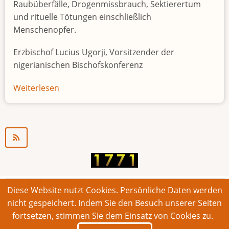
Raubüberfälle, Drogenmissbrauch, Sektierertum
und rituelle Tötungen einschließlich
Menschenopfer.
Erzbischof Lucius Ugorji, Vorsitzender der
nigerianischen Bischofskonferenz
Weiterlesen
über
Jugendarbeitslosigkeit
in
Nigeria
"Zeitbombe"
Diese Website nutzt Cookies. Persönliche Daten werden
© 2026 Bonner Aufruf. Alle Rechte vorbehalten.
nicht gespeichert. Indem Sie den Besuch unserer Seiten
fortsetzen, stimmen Sie dem Einsatz von Cookies zu.
Footer
Impressum
Kontakt
Intern