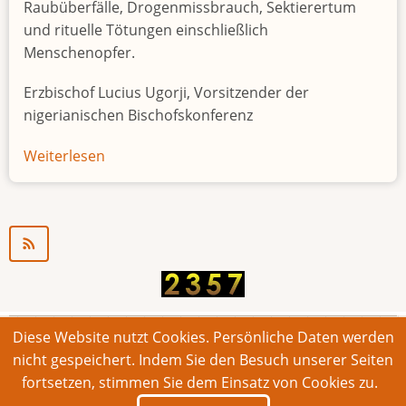
Raubüberfälle, Drogenmissbrauch, Sektierertum
und rituelle Tötungen einschließlich
Menschenopfer.
Erzbischof Lucius Ugorji, Vorsitzender der
nigerianischen Bischofskonferenz
Weiterlesen
über
Jugendarbeitslosigkeit
in
Nigeria
"Zeitbombe"
Diese Website nutzt Cookies. Persönliche Daten werden
© 2026 Bonner Aufruf. Alle Rechte vorbehalten.
nicht gespeichert. Indem Sie den Besuch unserer Seiten
fortsetzen, stimmen Sie dem Einsatz von Cookies zu.
Footer
Impressum
Kontakt
Intern