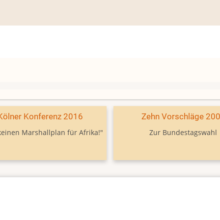
Kölner Konferenz 2016
Zehn Vorschläge 20
keinen Marshallplan für Afrika!"
Zur Bundestagswahl