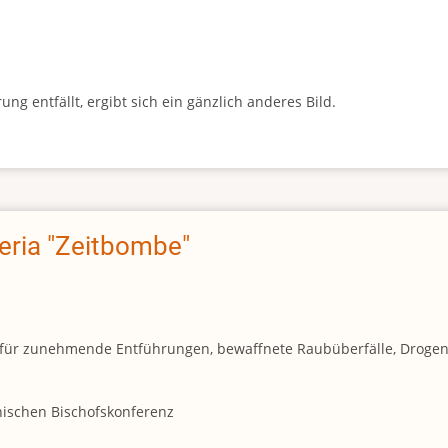
g entfällt, ergibt sich ein gänzlich anderes Bild.
geria "Zeitbombe"
und für zunehmende Entführungen, bewaffnete Raubüberfälle, Droge
anischen Bischofskonferenz