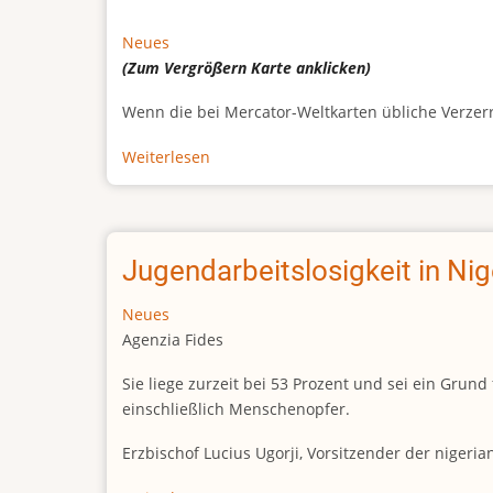
Neues
(Zum Vergrößern
Karte
anklicken)
Wenn die bei Mercator-Weltkarten übliche Verzerrun
Weiterlesen
über
Afrikas
wahre
Größe
Jugendarbeitslosigkeit in Ni
Neues
Agenzia Fides
Sie liege zurzeit bei 53 Prozent und sei ein Gr
einschließlich Menschenopfer.
Erzbischof Lucius Ugorji, Vorsitzender der nigeri