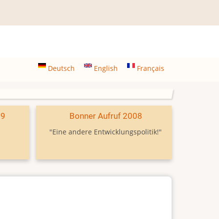
Deutsch
English
Français
09
Bonner Aufruf 2008
"Eine andere Entwicklungspolitik!"