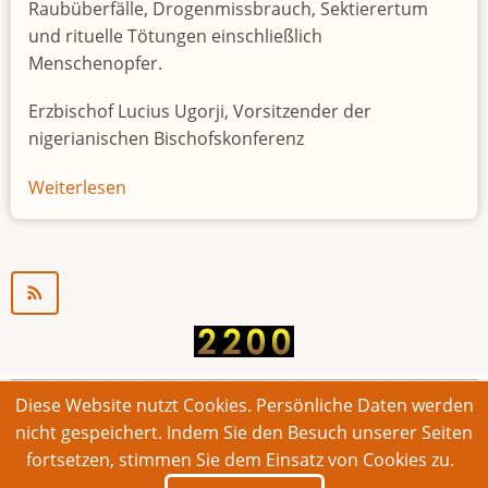
Raubüberfälle, Drogenmissbrauch, Sektierertum
und rituelle Tötungen einschließlich
Menschenopfer.
Erzbischof Lucius Ugorji, Vorsitzender der
nigerianischen Bischofskonferenz
Weiterlesen
über
Jugendarbeitslosigkeit
in
Nigeria
"Zeitbombe"
Diese Website nutzt Cookies. Persönliche Daten werden
© 2026 Bonner Aufruf. Alle Rechte vorbehalten.
nicht gespeichert. Indem Sie den Besuch unserer Seiten
fortsetzen, stimmen Sie dem Einsatz von Cookies zu.
Footer
Impressum
Kontakt
Intern