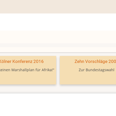
Kölner Konferenz 2016
Zehn Vorschläge 20
keinen Marshallplan für Afrika!"
Zur Bundestagswahl