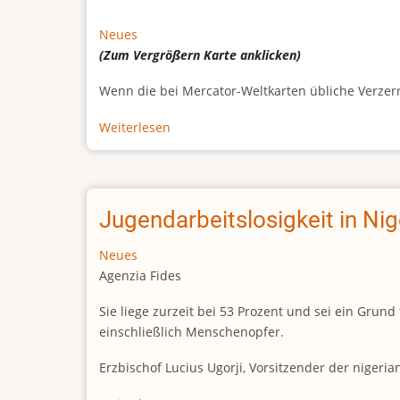
Neues
(Zum Vergrößern
Karte
anklicken)
Wenn die bei Mercator-Weltkarten übliche Verzerrun
Weiterlesen
über
Afrikas
wahre
Größe
Jugendarbeitslosigkeit in Ni
Neues
Agenzia Fides
Sie liege zurzeit bei 53 Prozent und sei ein Gr
einschließlich Menschenopfer.
Erzbischof Lucius Ugorji, Vorsitzender der nigeri