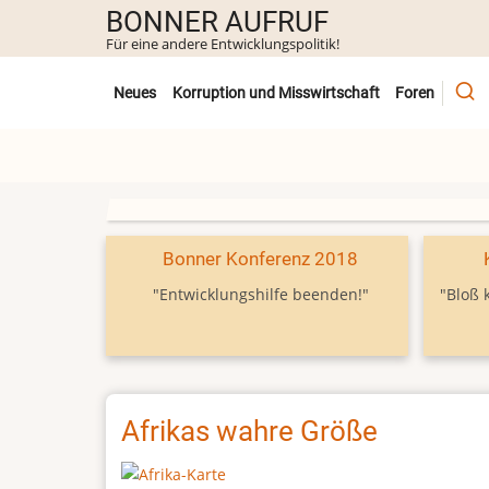
Direkt
BONNER AUFRUF
zum
Für eine andere Entwicklungspolitik!
Inhalt
Untermenü
Neues
Korruption und Misswirtschaft
Foren
Bonner Konferenz 2018
"Entwicklungshilfe beenden!"
"Bloß 
Afrikas wahre Größe