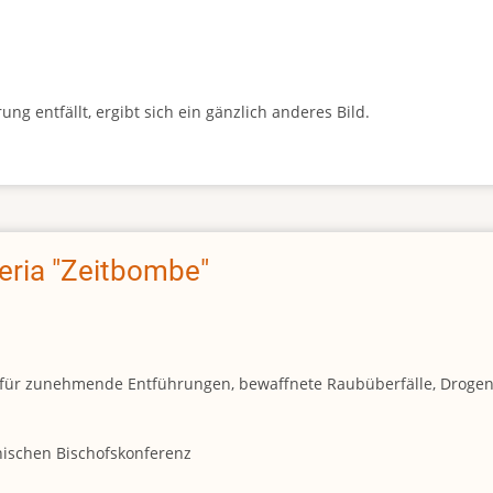
g entfällt, ergibt sich ein gänzlich anderes Bild.
geria "Zeitbombe"
und für zunehmende Entführungen, bewaffnete Raubüberfälle, Droge
anischen Bischofskonferenz