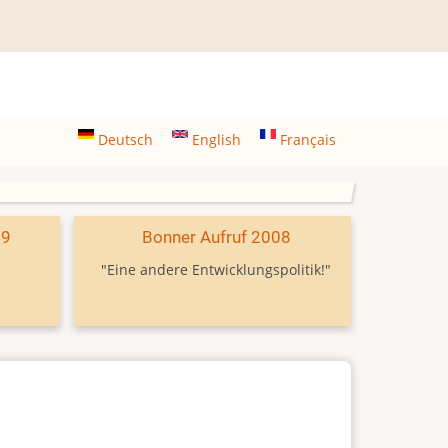
Deutsch
English
Français
09
Bonner Aufruf 2008
"Eine andere Entwicklungspolitik!"