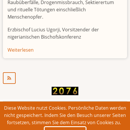
Raubüberfälle, Drogenmissbrauch, Sektierertum
und rituelle Tötungen einschließlich
Menschenopfer.
Erzbischof Lucius Ugorji, Vorsitzender der
nigerianischen Bischofskonferenz
Weiterlesen
über
Jugendarbeitslosigkeit
in
Nigeria
"Zeitbombe"
Diese Website nutzt Cookies. Persönliche Daten werden
© 2026 Bonner Aufruf. Alle Rechte vorbehalten.
nicht gespeichert. Indem Sie den Besuch unserer Seiten
fortsetzen, stimmen Sie dem Einsatz von Cookies zu.
Footer
Impressum
Kontakt
Intern