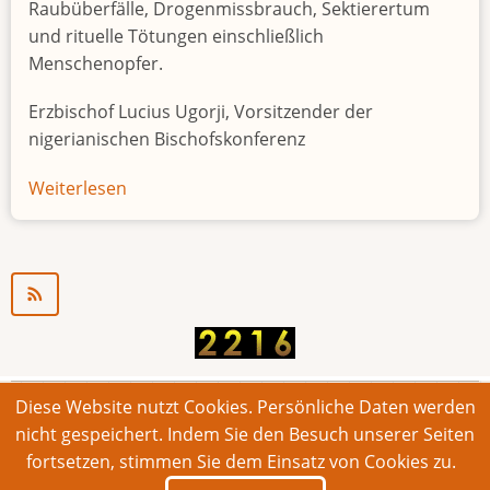
Raubüberfälle, Drogenmissbrauch, Sektierertum
und rituelle Tötungen einschließlich
Menschenopfer.
Erzbischof Lucius Ugorji, Vorsitzender der
nigerianischen Bischofskonferenz
Weiterlesen
über
Jugendarbeitslosigkeit
in
Nigeria
"Zeitbombe"
Diese Website nutzt Cookies. Persönliche Daten werden
© 2026 Bonner Aufruf. Alle Rechte vorbehalten.
nicht gespeichert. Indem Sie den Besuch unserer Seiten
fortsetzen, stimmen Sie dem Einsatz von Cookies zu.
Footer
Impressum
Kontakt
Intern