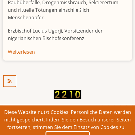
Raubüberfälle, Drogenmissbrauch, Sektierertum
und rituelle Tötungen einschließlich
Menschenopfer.
Erzbischof Lucius Ugorji, Vorsitzender der
nigerianischen Bischofskonferenz
Weiterlesen
über
Jugendarbeitslosigkeit
in
Nigeria
"Zeitbombe"
Diese Website nutzt Cookies. Persönliche Daten werden
© 2026 Bonner Aufruf. Alle Rechte vorbehalten.
nicht gespeichert. Indem Sie den Besuch unserer Seiten
fortsetzen, stimmen Sie dem Einsatz von Cookies zu.
Footer
Impressum
Kontakt
Intern