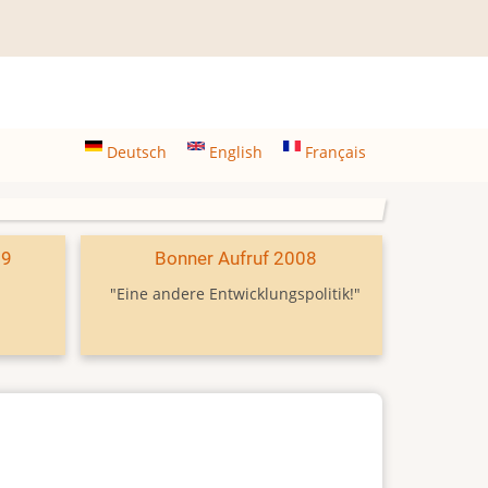
Deutsch
English
Français
09
Bonner Aufruf 2008
"Eine andere Entwicklungspolitik!"