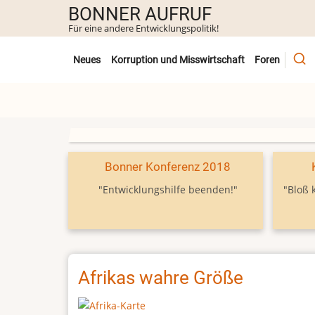
Direkt
BONNER AUFRUF
zum
Für eine andere Entwicklungspolitik!
Inhalt
Untermenü
Neues
Korruption und Misswirtschaft
Foren
Bonner Konferenz 2018
"Entwicklungshilfe beenden!"
"Bloß 
Afrikas wahre Größe