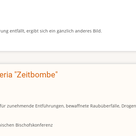
g entfällt, ergibt sich ein gänzlich anderes Bild.
geria "Zeitbombe"
und für zunehmende Entführungen, bewaffnete Raubüberfälle, Droge
anischen Bischofskonferenz