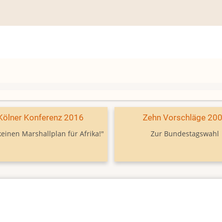
Kölner Konferenz 2016
Zehn Vorschläge 20
keinen Marshallplan für Afrika!"
Zur Bundestagswahl