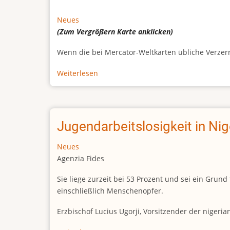
Neues
(Zum Vergrößern
Karte
anklicken)
Wenn die bei Mercator-Weltkarten übliche Verzerrun
Weiterlesen
über
Afrikas
wahre
Größe
Jugendarbeitslosigkeit in Ni
Neues
Agenzia Fides
Sie liege zurzeit bei 53 Prozent und sei ein Gr
einschließlich Menschenopfer.
Erzbischof Lucius Ugorji, Vorsitzender der nigeri