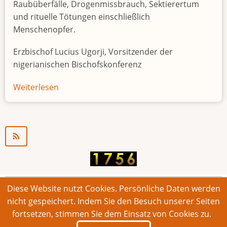
Raubüberfälle, Drogenmissbrauch, Sektierertum
und rituelle Tötungen einschließlich
Menschenopfer.
Erzbischof Lucius Ugorji, Vorsitzender der
nigerianischen Bischofskonferenz
Weiterlesen
über
Jugendarbeitslosigkeit
in
Nigeria
"Zeitbombe"
Diese Website nutzt Cookies. Persönliche Daten werden
© 2026 Bonner Aufruf. Alle Rechte vorbehalten.
nicht gespeichert. Indem Sie den Besuch unserer Seiten
fortsetzen, stimmen Sie dem Einsatz von Cookies zu.
Footer
Impressum
Kontakt
Intern