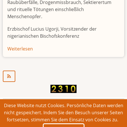
Raubüberfälle, Drogenmissbrauch, Sektierertum
und rituelle Tötungen einschließlich
Menschenopfer.
Erzbischof Lucius Ugorji, Vorsitzender der
nigerianischen Bischofskonferenz
Weiterlesen
über
Jugendarbeitslosigkeit
in
Nigeria
"Zeitbombe"
Diese Website nutzt Cookies. Persönliche Daten werden
© 2026 Bonner Aufruf. Alle Rechte vorbehalten.
nicht gespeichert. Indem Sie den Besuch unserer Seiten
fortsetzen, stimmen Sie dem Einsatz von Cookies zu.
Footer
Impressum
Kontakt
Intern