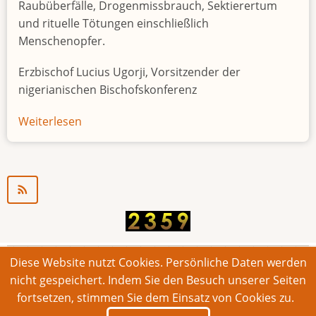
Raubüberfälle, Drogenmissbrauch, Sektierertum
und rituelle Tötungen einschließlich
Menschenopfer.
Erzbischof Lucius Ugorji, Vorsitzender der
nigerianischen Bischofskonferenz
Weiterlesen
über
Jugendarbeitslosigkeit
in
Nigeria
"Zeitbombe"
Diese Website nutzt Cookies. Persönliche Daten werden
© 2026 Bonner Aufruf. Alle Rechte vorbehalten.
nicht gespeichert. Indem Sie den Besuch unserer Seiten
fortsetzen, stimmen Sie dem Einsatz von Cookies zu.
Footer
Impressum
Kontakt
Intern