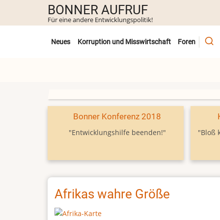
Direkt
BONNER AUFRUF
zum
Für eine andere Entwicklungspolitik!
Inhalt
Untermenü
Neues
Korruption und Misswirtschaft
Foren
Bonner Konferenz 2018
"Entwicklungshilfe beenden!"
"Bloß 
Afrikas wahre Größe