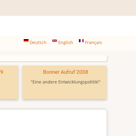
Deutsch
English
Français
09
Bonner Aufruf 2008
"Eine andere Entwicklungspolitik!"