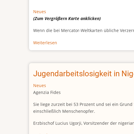
Neues
(Zum Vergrößern
Karte
anklicken)
Wenn die bei Mercator-Weltkarten übliche Verzerrun
Weiterlesen
über
Afrikas
wahre
Größe
Jugendarbeitslosigkeit in Ni
Neues
Agenzia Fides
Sie liege zurzeit bei 53 Prozent und sei ein Gr
einschließlich Menschenopfer.
Erzbischof Lucius Ugorji, Vorsitzender der nigeri