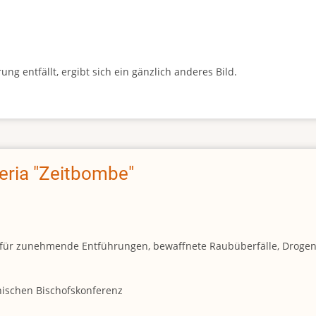
g entfällt, ergibt sich ein gänzlich anderes Bild.
geria "Zeitbombe"
und für zunehmende Entführungen, bewaffnete Raubüberfälle, Droge
anischen Bischofskonferenz