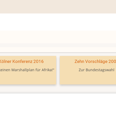
Kölner Konferenz 2016
Zehn Vorschläge 20
keinen Marshallplan für Afrika!"
Zur Bundestagswahl