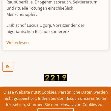
Raubüberfälle, Drogenmissbrauch, Sektierertum
und rituelle Tötungen einschließlich
Menschenopfer.
Erzbischof Lucius Ugorji, Vorsitzender der
nigerianischen Bischofskonferenz
Weiterlesen
über
Jugendarbeitslosigkeit
in
Nigeria
"Zeitbombe"
Diese Website nutzt Cookies. Persönliche Daten werden
© 2026 Bonner Aufruf. Alle Rechte vorbehalten.
nicht gespeichert. Indem Sie den Besuch unserer Seiten
fortsetzen, stimmen Sie dem Einsatz von Cookies zu.
Footer
Impressum
Kontakt
Intern