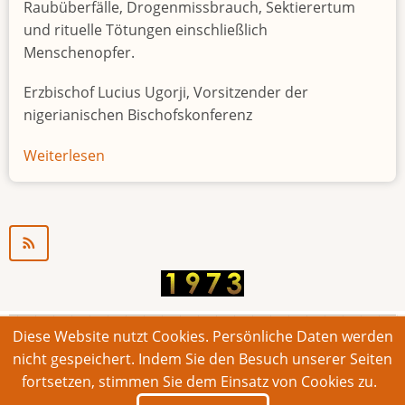
Raubüberfälle, Drogenmissbrauch, Sektierertum
und rituelle Tötungen einschließlich
Menschenopfer.
Erzbischof Lucius Ugorji, Vorsitzender der
nigerianischen Bischofskonferenz
Weiterlesen
über
Jugendarbeitslosigkeit
in
Nigeria
"Zeitbombe"
Diese Website nutzt Cookies. Persönliche Daten werden
© 2026 Bonner Aufruf. Alle Rechte vorbehalten.
nicht gespeichert. Indem Sie den Besuch unserer Seiten
fortsetzen, stimmen Sie dem Einsatz von Cookies zu.
Footer
Impressum
Kontakt
Intern