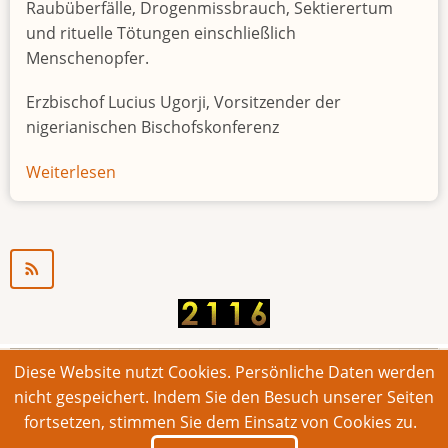
Raubüberfälle, Drogenmissbrauch, Sektierertum
und rituelle Tötungen einschließlich
Menschenopfer.
Erzbischof Lucius Ugorji, Vorsitzender der
nigerianischen Bischofskonferenz
Weiterlesen
über
Jugendarbeitslosigkeit
in
Nigeria
"Zeitbombe"
Diese Website nutzt Cookies. Persönliche Daten werden
© 2026 Bonner Aufruf. Alle Rechte vorbehalten.
nicht gespeichert. Indem Sie den Besuch unserer Seiten
fortsetzen, stimmen Sie dem Einsatz von Cookies zu.
Footer
Impressum
Kontakt
Intern