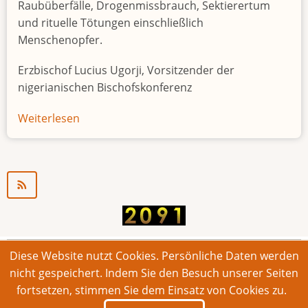
Raubüberfälle, Drogenmissbrauch, Sektierertum
und rituelle Tötungen einschließlich
Menschenopfer.
Erzbischof Lucius Ugorji, Vorsitzender der
nigerianischen Bischofskonferenz
Weiterlesen
über
Jugendarbeitslosigkeit
in
Nigeria
"Zeitbombe"
Diese Website nutzt Cookies. Persönliche Daten werden
© 2026 Bonner Aufruf. Alle Rechte vorbehalten.
nicht gespeichert. Indem Sie den Besuch unserer Seiten
fortsetzen, stimmen Sie dem Einsatz von Cookies zu.
Footer
Impressum
Kontakt
Intern