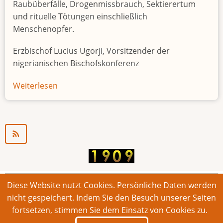
Raubüberfälle, Drogenmissbrauch, Sektierertum
und rituelle Tötungen einschließlich
Menschenopfer.
Erzbischof Lucius Ugorji, Vorsitzender der
nigerianischen Bischofskonferenz
Weiterlesen
über
Jugendarbeitslosigkeit
in
Nigeria
"Zeitbombe"
Diese Website nutzt Cookies. Persönliche Daten werden
© 2026 Bonner Aufruf. Alle Rechte vorbehalten.
nicht gespeichert. Indem Sie den Besuch unserer Seiten
fortsetzen, stimmen Sie dem Einsatz von Cookies zu.
Footer
Impressum
Kontakt
Intern