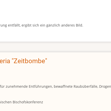
g entfällt, ergibt sich ein gänzlich anderes Bild.
geria "Zeitbombe"
und für zunehmende Entführungen, bewaffnete Raubüberfälle, Droge
anischen Bischofskonferenz