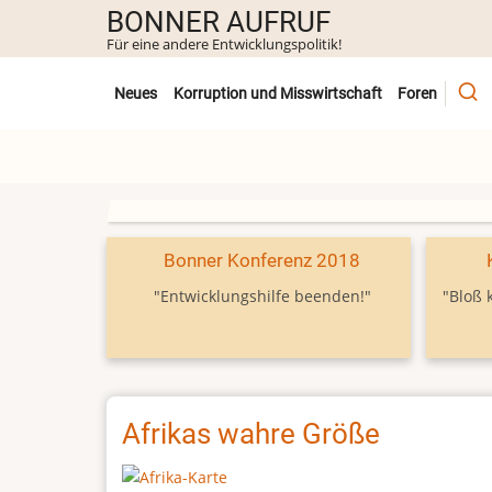
Direkt
BONNER AUFRUF
zum
Für eine andere Entwicklungspolitik!
Inhalt
Untermenü
Neues
Korruption und Misswirtschaft
Foren
Bonner Konferenz 2018
"Entwicklungshilfe beenden!"
"Bloß 
Afrikas wahre Größe