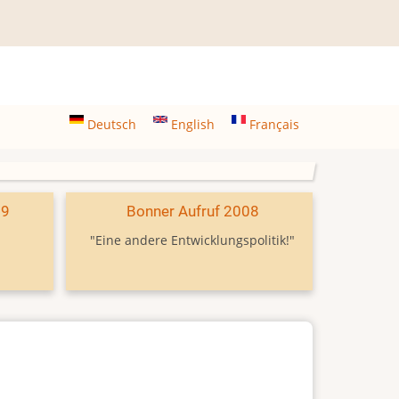
Deutsch
English
Français
09
Bonner Aufruf 2008
"Eine andere Entwicklungspolitik!"