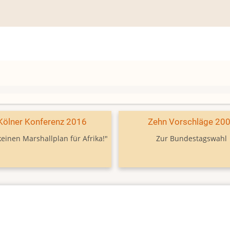
Kölner Konferenz 2016
Zehn Vorschläge 20
keinen Marshallplan für Afrika!"
Zur Bundestagswahl