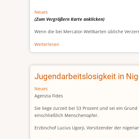
Neues
(Zum Vergrößern
Karte
anklicken)
Wenn die bei Mercator-Weltkarten übliche Verzerrun
Weiterlesen
über
Afrikas
wahre
Größe
Jugendarbeitslosigkeit in Ni
Neues
Agenzia Fides
Sie liege zurzeit bei 53 Prozent und sei ein Gr
einschließlich Menschenopfer.
Erzbischof Lucius Ugorji, Vorsitzender der nigeri