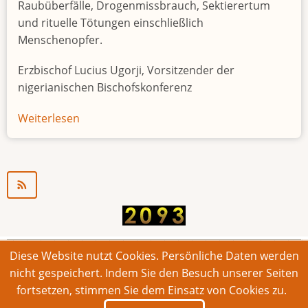
Raubüberfälle, Drogenmissbrauch, Sektierertum
und rituelle Tötungen einschließlich
Menschenopfer.
Erzbischof Lucius Ugorji, Vorsitzender der
nigerianischen Bischofskonferenz
Weiterlesen
über
Jugendarbeitslosigkeit
in
Nigeria
"Zeitbombe"
Diese Website nutzt Cookies. Persönliche Daten werden
© 2026 Bonner Aufruf. Alle Rechte vorbehalten.
nicht gespeichert. Indem Sie den Besuch unserer Seiten
fortsetzen, stimmen Sie dem Einsatz von Cookies zu.
Footer
Impressum
Kontakt
Intern