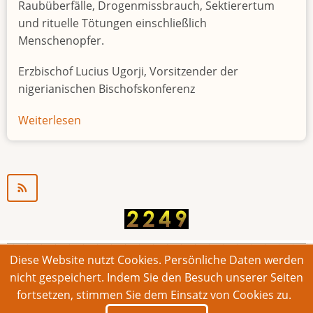
Raubüberfälle, Drogenmissbrauch, Sektierertum
und rituelle Tötungen einschließlich
Menschenopfer.
Erzbischof Lucius Ugorji, Vorsitzender der
nigerianischen Bischofskonferenz
Weiterlesen
über
Jugendarbeitslosigkeit
in
Nigeria
"Zeitbombe"
Diese Website nutzt Cookies. Persönliche Daten werden
© 2026 Bonner Aufruf. Alle Rechte vorbehalten.
nicht gespeichert. Indem Sie den Besuch unserer Seiten
fortsetzen, stimmen Sie dem Einsatz von Cookies zu.
Footer
Impressum
Kontakt
Intern