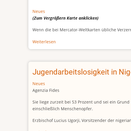
Neues
(Zum Vergrößern
Karte
anklicken)
Wenn die bei Mercator-Weltkarten übliche Verzerrun
Weiterlesen
über
Afrikas
wahre
Größe
Jugendarbeitslosigkeit in Ni
Neues
Agenzia Fides
Sie liege zurzeit bei 53 Prozent und sei ein Gr
einschließlich Menschenopfer.
Erzbischof Lucius Ugorji, Vorsitzender der nigeri