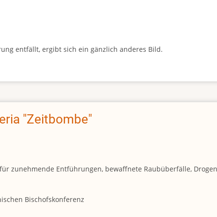
g entfällt, ergibt sich ein gänzlich anderes Bild.
geria "Zeitbombe"
und für zunehmende Entführungen, bewaffnete Raubüberfälle, Droge
anischen Bischofskonferenz