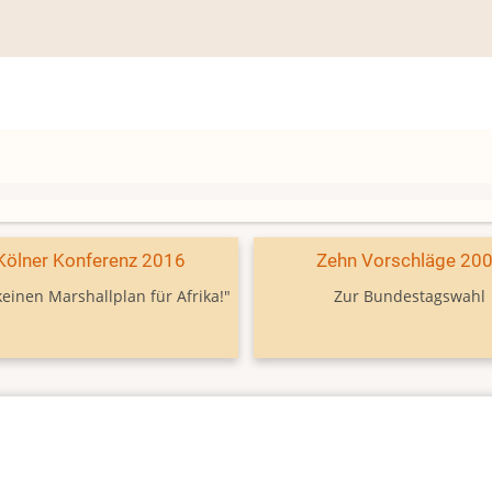
Kölner Konferenz 2016
Zehn Vorschläge 20
keinen Marshallplan für Afrika!"
Zur Bundestagswahl