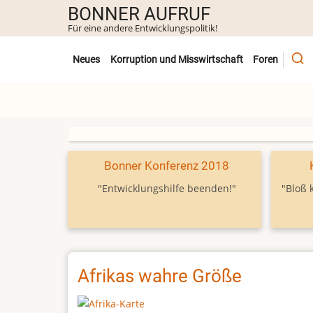
Direkt
BONNER AUFRUF
zum
Für eine andere Entwicklungspolitik!
Inhalt
Untermenü
Neues
Korruption und Misswirtschaft
Foren
Bonner Konferenz 2018
"Entwicklungshilfe beenden!"
"Bloß 
Afrikas wahre Größe