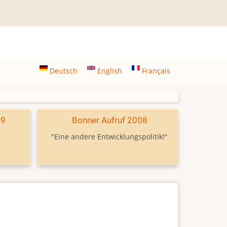
Deutsch
English
Français
09
Bonner Aufruf 2008
"Eine andere Entwicklungspolitik!"