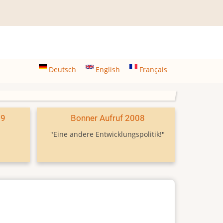
Deutsch
English
Français
09
Bonner Aufruf 2008
"Eine andere Entwicklungspolitik!"