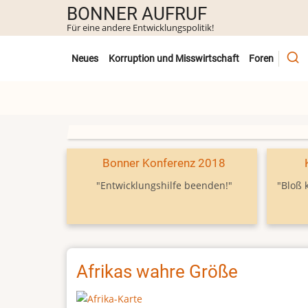
Direkt
BONNER AUFRUF
zum
Für eine andere Entwicklungspolitik!
Inhalt
Untermenü
Neues
Korruption und Misswirtschaft
Foren
Bonner Konferenz 2018
"Entwicklungshilfe beenden!"
"Bloß 
Afrikas wahre Größe