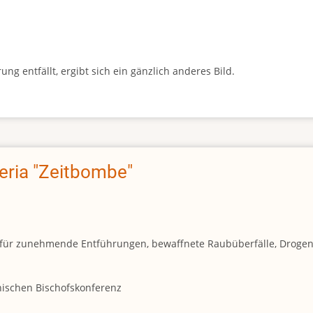
g entfällt, ergibt sich ein gänzlich anderes Bild.
geria "Zeitbombe"
und für zunehmende Entführungen, bewaffnete Raubüberfälle, Droge
anischen Bischofskonferenz