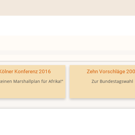
Kölner Konferenz 2016
Zehn Vorschläge 20
keinen Marshallplan für Afrika!"
Zur Bundestagswahl