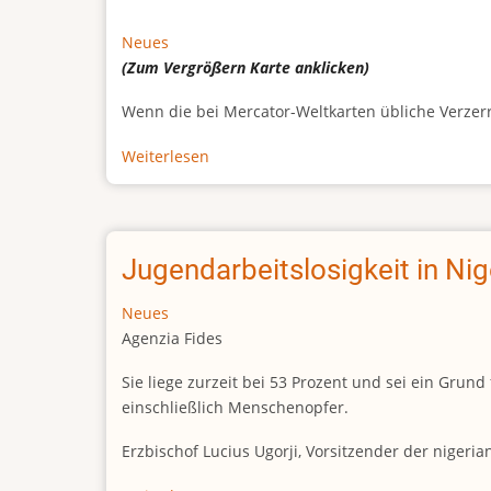
Neues
(Zum Vergrößern
Karte
anklicken)
Wenn die bei Mercator-Weltkarten übliche Verzerrun
Weiterlesen
über
Afrikas
wahre
Größe
Jugendarbeitslosigkeit in Ni
Neues
Agenzia Fides
Sie liege zurzeit bei 53 Prozent und sei ein Gr
einschließlich Menschenopfer.
Erzbischof Lucius Ugorji, Vorsitzender der nigeri