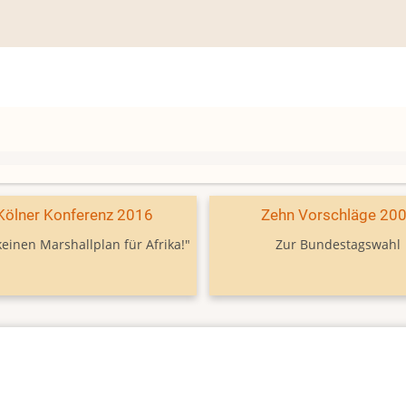
Kölner Konferenz 2016
Zehn Vorschläge 20
keinen Marshallplan für Afrika!"
Zur Bundestagswahl