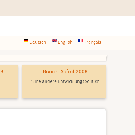
Deutsch
English
Français
09
Bonner Aufruf 2008
"Eine andere Entwicklungspolitik!"