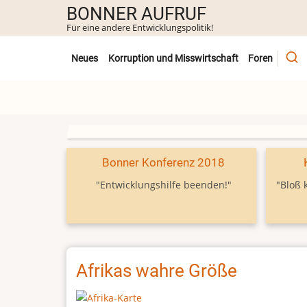
Direkt
BONNER AUFRUF
zum
Für eine andere Entwicklungspolitik!
Inhalt
Untermenü
Neues
Korruption und Misswirtschaft
Foren
Bonner Konferenz 2018
"Entwicklungshilfe beenden!"
"Bloß 
Afrikas wahre Größe