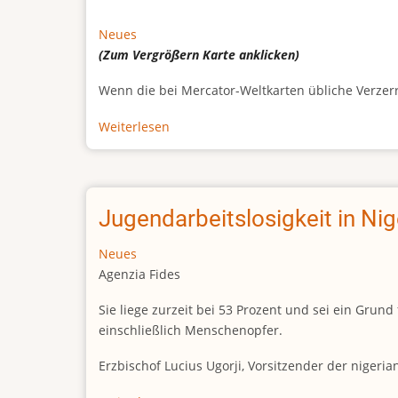
Neues
(Zum Vergrößern
Karte
anklicken)
Wenn die bei Mercator-Weltkarten übliche Verzerrun
Weiterlesen
über
Afrikas
wahre
Größe
Jugendarbeitslosigkeit in Ni
Neues
Agenzia Fides
Sie liege zurzeit bei 53 Prozent und sei ein Gr
einschließlich Menschenopfer.
Erzbischof Lucius Ugorji, Vorsitzender der nigeri