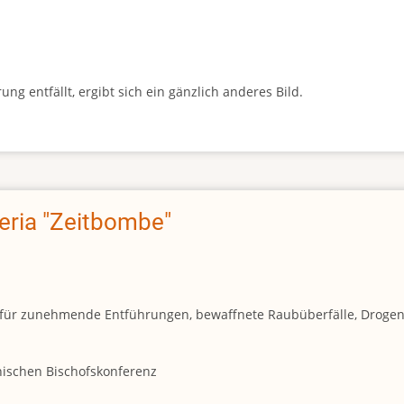
g entfällt, ergibt sich ein gänzlich anderes Bild.
geria "Zeitbombe"
und für zunehmende Entführungen, bewaffnete Raubüberfälle, Droge
anischen Bischofskonferenz