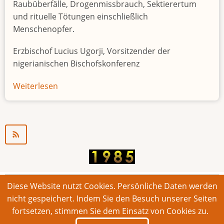
Raubüberfälle, Drogenmissbrauch, Sektierertum
und rituelle Tötungen einschließlich
Menschenopfer.
Erzbischof Lucius Ugorji, Vorsitzender der
nigerianischen Bischofskonferenz
Weiterlesen
über
Jugendarbeitslosigkeit
in
Nigeria
"Zeitbombe"
Diese Website nutzt Cookies. Persönliche Daten werden
© 2026 Bonner Aufruf. Alle Rechte vorbehalten.
nicht gespeichert. Indem Sie den Besuch unserer Seiten
fortsetzen, stimmen Sie dem Einsatz von Cookies zu.
Footer
Impressum
Kontakt
Intern