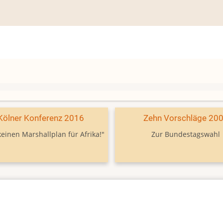
Kölner Konferenz 2016
Zehn Vorschläge 20
keinen Marshallplan für Afrika!"
Zur Bundestagswahl