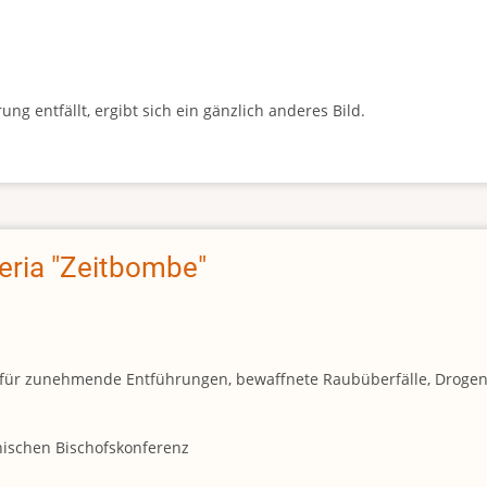
g entfällt, ergibt sich ein gänzlich anderes Bild.
geria "Zeitbombe"
und für zunehmende Entführungen, bewaffnete Raubüberfälle, Droge
anischen Bischofskonferenz