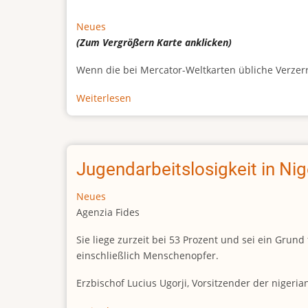
Neues
(Zum Vergrößern
Karte
anklicken)
Wenn die bei Mercator-Weltkarten übliche Verzerrun
Weiterlesen
über
Afrikas
wahre
Größe
Jugendarbeitslosigkeit in Ni
Neues
Agenzia Fides
Sie liege zurzeit bei 53 Prozent und sei ein Gr
einschließlich Menschenopfer.
Erzbischof Lucius Ugorji, Vorsitzender der nigeri