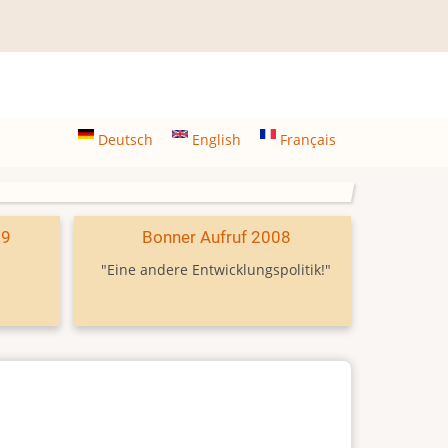
Deutsch
English
Français
09
Bonner Aufruf 2008
"Eine andere Entwicklungspolitik!"