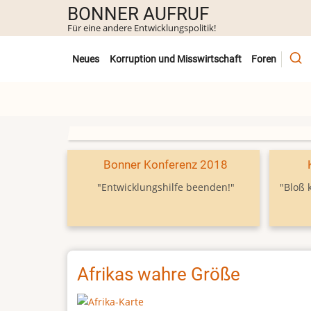
Direkt
BONNER AUFRUF
zum
Für eine andere Entwicklungspolitik!
Inhalt
Untermenü
Neues
Korruption und Misswirtschaft
Foren
Bonner Konferenz 2018
"Entwicklungshilfe beenden!"
"Bloß 
Afrikas wahre Größe