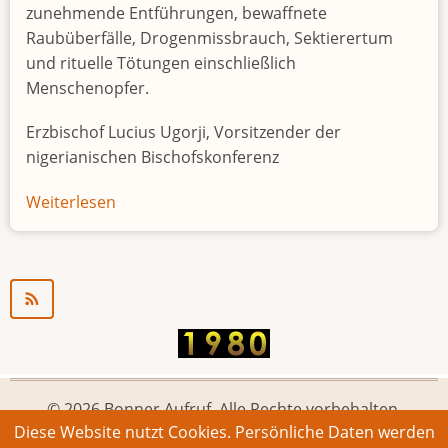
zunehmende Entführungen, bewaffnete
Raubüberfälle, Drogenmissbrauch, Sektierertum
und rituelle Tötungen einschließlich
Menschenopfer.
Erzbischof Lucius Ugorji, Vorsitzender der
nigerianischen Bischofskonferenz
Weiterlesen
über
Jugendarbeitslosigkeit
in
Nigeria
"Zeitbombe"
© 2026 Bonner Aufruf. Alle Rechte vorbehalten.
Diese Website nutzt Cookies. Persönliche Daten werden